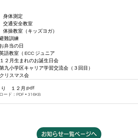
 　身体測定
　 　交通安全教室
　 　体操教室（キッズヨガ）
） 避難訓練
） お弁当の日
） 英語教室（ ECC ジュニア
 １２月生まれのお誕生日会
木）第九小学区キャリア学習交流会（３回目）
 クリスマス会
.pdf
より １２月
ード：PDF • 316KB
お知らせ一覧ページへ