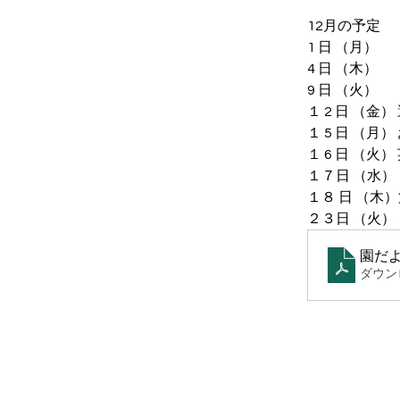
12月の予定
1 日 （月）　
4 日 （木）
9 日 （火）
１ 2 日 （金
１ 5 日 （月
１ 6 日 （火
１７日 （水）
１８ 日 （
２３日 （火）
園だ
ダウンロ