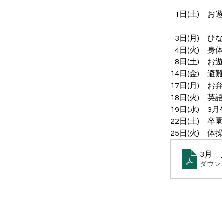
   1日(土)
　　　　　　　  
   3日(月)
   4日(火)　
   8日(土)
14日(金)　避
17日(月)　お
18日(火)　英
19日(水)　
22日(土)　卒
25日(火)　体
3月
ダウンロ