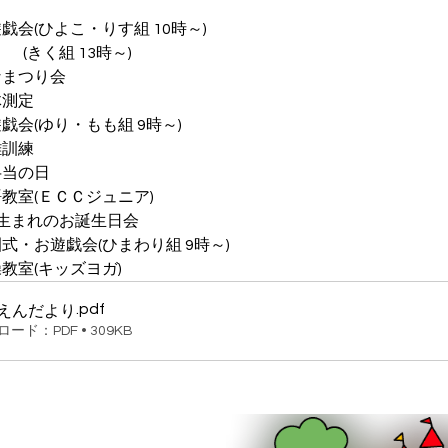
　お遊戯会(ひよこ・りす組 10時～)
   (きく組 13時～)
　ひなまつり会
身体測定
　お遊戯会(ゆり・もも組 9時～)
難訓練
弁当の日
語教室(ＥＣＣジュニア)
3月生まれのお誕生日会
園式・お遊戯会(ひまわり組 9時～)
操教室(キッズヨガ)
.pdf
 えんだより
ード：PDF • 309KB